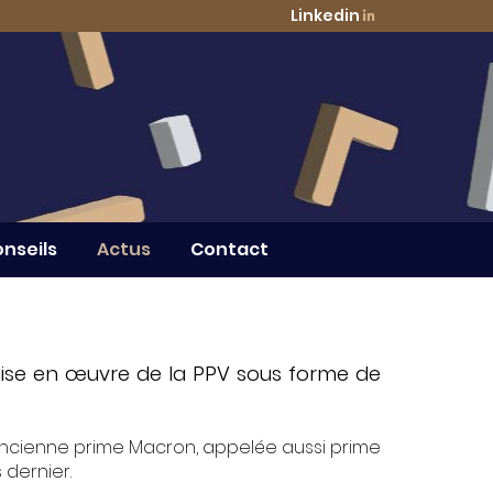
Linkedin
nseils
Actus
Contact
a mise en œuvre de la PPV sous forme de
ancienne prime Macron, appelée aussi prime
s dernier.