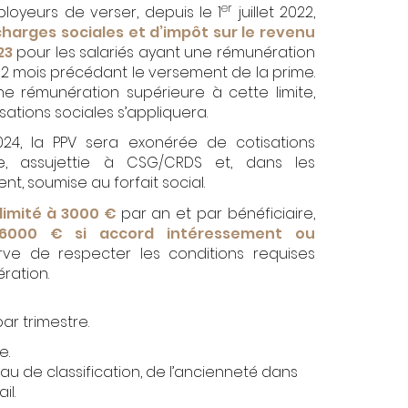
er
ployeurs de verser, depuis le 1
juillet 2022,
harges sociales et d’impôt sur le revenu
23
pour les salariés ayant une rémunération
s 12 mois précédant le versement de la prime.
ne rémunération supérieure à cette limite,
sations sociales s’appliquera.
024, la PPV sera exonérée de cotisations
e, assujettie à CSG/CRDS et, dans les
nt, soumise au forfait social.
limité à 3000 €
par an et par bénéficiaire,
 6000 € si accord intéressement ou
ve de respecter les conditions requises
ration.
par trimestre.
e.
au de classification, de l’ancienneté dans
il.