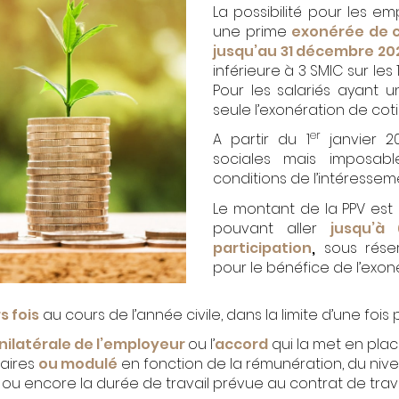
La possibilité pour les em
une prime
exonérée de c
jusqu’au 31 décembre 20
inférieure à 3 SMIC sur le
Pour les salariés ayant u
seule l’exonération de coti
er
A partir du 1
janvier 2
sociales mais imposabl
conditions de l’intéresseme
Le montant de la PPV est
pouvant aller
jusqu’à
participation
,
sous réser
pour le bénéfice de l’exoné
s fois
au cours de l’année civile, dans la limite d’une fois 
nilatérale de l’employeur
ou l’
accord
qui la met en plac
iaires
ou modulé
en fonction de la rémunération, du nive
 ou encore la durée de travail prévue au contrat de trava