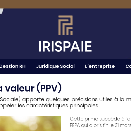
Gestion RH
Juridique Social
L’entreprise
Co
a valeur (PPV)
ité Sociale) apporte quelques précisions utiles à l
peler les caractéristiques principales
Cette prime succède à l’
PEPA qui a pris fin le 31 mar